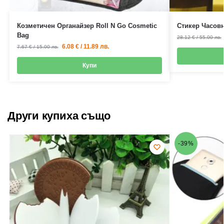
Козметичен Органайзер Roll N Go Cosmetic
Стикер Часовн
Bag
28.12
€
/
55.00
лв.
6.08
€
/
11.89
лв.
7.67
€
/
15.00
лв.
Купи
Други купиха също
-39%