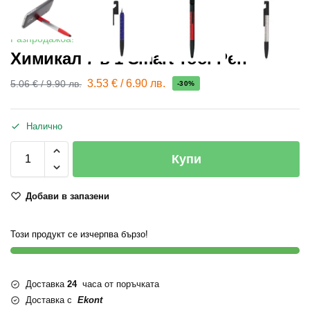
Разпродажба!
Химикал 7 в 1 Smart Tool Pen
3.53
€
/
6.90
лв.
5.06
€
/
9.90
лв.
-30%
Налично
Купи
Добави в запазени
Този продукт се изчерпва бързо!
Доставка
24
часа от поръчката
Доставка с
Ekont