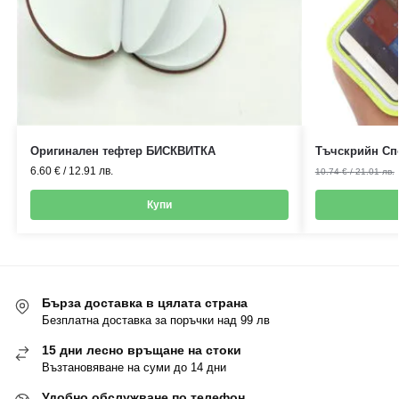
Оригинален тефтер БИСКВИТКА
Тъчскрийн Сп
6.60
€
/
12.91
лв.
10.74
€
/
21.01
лв.
Купи
Бърза доставка в цялата страна
Безплатна доставка за поръчки над 99 лв
15 дни лесно връщане на стоки
Възтановяване на суми до 14 дни
Удобно обслужване по телефон