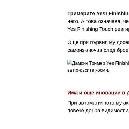
Тримерите Yes! Finishi
него. А това означава, 
Yes Finishing Touch реаг
Още при първия му досег 
самоизключва след брое
за по-късите косми.
Има и още иновации в Д
При автоматичното му а
повече добра видимост за