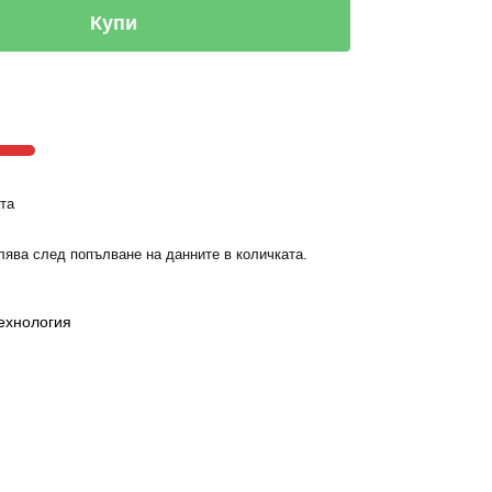
Купи
та
лява след попълване на данните в количката.
ехнология