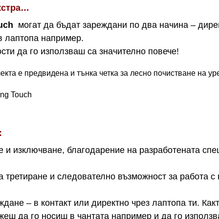
кстра…
uch
могат да бъдат зареждани по два начина – дире
в лаптопа например.
ости да го използваш са значително повече!
кта е предвидена и тънка четка за лесно почистване на уре
:
 и изключване, благодарение на разработената спе
а третиране и следователно възможност за работа с 
дане – в контакт или директно чрез лаптопа ти. Както
жеш да го носиш в чантата например и да го използв