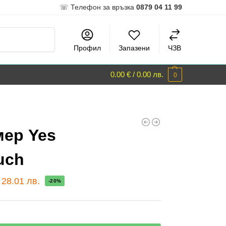
☏ Телефон за връзка
0879 04 11 99
Търсене
Профил
Запазени
ЧЗВ
0.00
€
/
0.00
лв.
0
мер Yes
uch
/
28.01
лв.
-20%