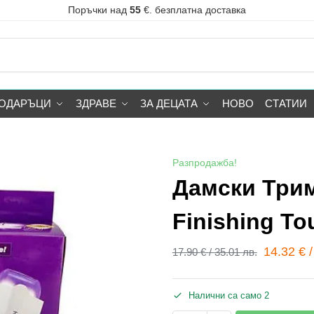
Поръчки над
55
€. безплатна доставка
ОДАРЪЦИ
ЗДРАВЕ
ЗА ДЕЦАТА
НОВО
СТАТИИ
Разпродажба!
Дамски Три
Finishing To
14.32
€
17.90
€
/
35.01
лв.
Налични са само 2