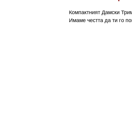
Компактният Дамски Трим
Имаме честта да ти го по