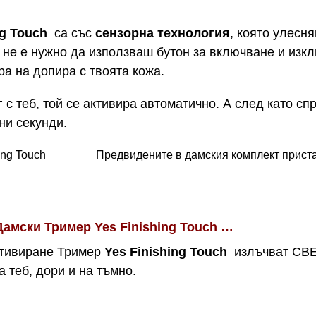
ng Touch
са със
сензорна технология
, която улесн
че не е нужно да използваш бутон за включване и из
ира на допира с твоята кожа.
с теб, той се активира автоматично. А след като спр
ни секунди.
Предвидените в дамския комплект приста
амски Тример Yes Finishing Touch …
ктивиране Тример
Yes Finishing Touch
излъчват СВЕ
 теб, дори и на тъмно.