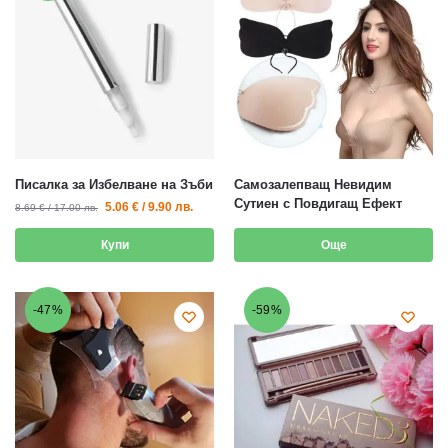
Писалка за Избелване на Зъби
Самозалепващ Невидим
Сутиен с Повдигащ Ефект
5.06
€
/
9.90
лв.
8.69
€
/
17.00
лв.
Купи
Още
-47%
-59%