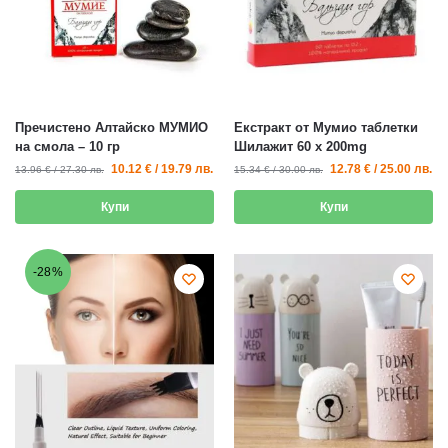
Пречистено Алтайско МУМИО
Екстракт от Мумио таблетки
на смола – 10 гр
Шилажит 60 х 200mg
10.12
€
/
19.79
лв.
12.78
€
/
25.00
лв.
13.96
€
/
27.30
лв.
15.34
€
/
30.00
лв.
Купи
Купи
-28%