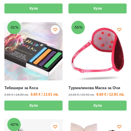
Купи
Купи
-31%
-55%
Тебешири за Коса
Турмалинова Маска за Очи
6.65
€
/
13.01
лв.
6.60
€
/
12.91
лв.
9.66
€
/
18.89
лв.
14.83
€
/
29.00
лв.
Купи
Купи
-42%