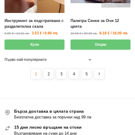
Инструмент за подстригване с
Палитра Сенки за Очи 12
разделителна скала
цвята
3.53
€
/
6.90
лв.
8.18
€
/
16.00
лв.
6.65
€
/
13.01
лв.
19.94
€
/
39.00
лв.
Купи
Опции
1
2
3
4
5
Бърза доставка в цялата страна
Безплатна доставка за поръчки над 99 лв
15 дни лесно връщане на стоки
Възтановяване на суми до 14 дни