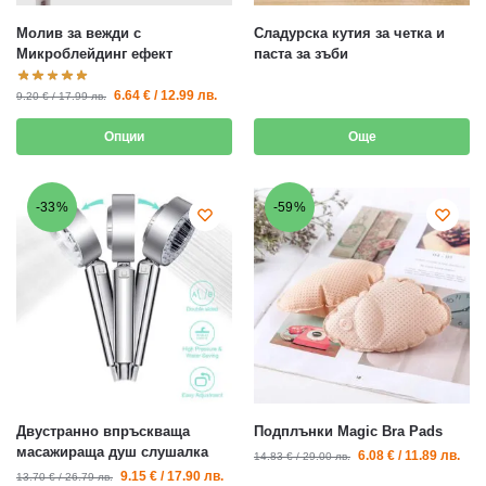
Молив за вежди с
Сладурска кутия за четка и
Микроблейдинг ефект
паста за зъби
6.64
€
/
12.99
лв.
9.20
€
/
17.99
лв.
Опции
Още
-33%
-59%
Двустранно впръскваща
Подплънки Magic Bra Pads
масажираща душ слушалка
6.08
€
/
11.89
лв.
14.83
€
/
29.00
лв.
9.15
€
/
17.90
лв.
13.70
€
/
26.79
лв.