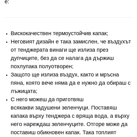
е:
Вискокачествен термоустойчив капак;
Неговият дизайн е така замислен, че въздухът
от тенджерата винаги ще излиза през
дупчиците, без да се налага да държиш
похлупака полуотворен;
Защото ще излиза въздух, както и мръсна
пяна, която вече няма да е нужно да обираш с
лъжицата;
С него можеш да приготвяш
всякакви задушени зеленчуци. Поставяш
капака върху тенджера с вряща вода, а върху
него нареждаш зеленчуците. Отгоре може да
поставиш обикновен капак. Така топлият