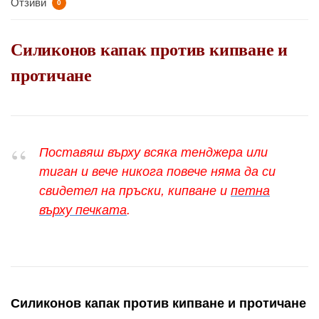
Отзиви
0
Силиконов капак против кипване и
протичане
Поставяш върху всяка тенджера или
тиган и вече никога повече няма да си
свидетел на пръски, кипване и
петна
върху печката
.
Силиконов капак против кипване и протичане