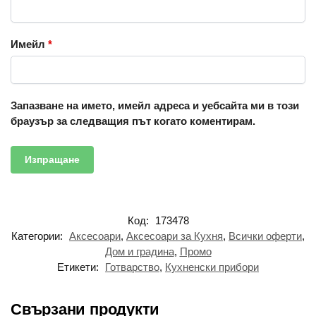
Имейл
*
Запазване на името, имейл адреса и уебсайта ми в този
браузър за следващия път когато коментирам.
Код:
173478
Категории:
Аксесоари
,
Аксесоари за Кухня
,
Всички оферти
,
Дом и градина
,
Промо
Етикети:
Готварство
,
Кухненски прибори
Свързани продукти