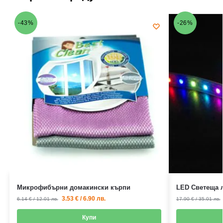
-43%
-26%
Микрофибърни домакински кърпи
LED Светеща л
3.53
€
/
6.90
лв.
6.14
€
/
12.01
лв.
17.90
€
/
35.01
лв.
Купи