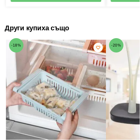
Други купиха също
-18%
-20%