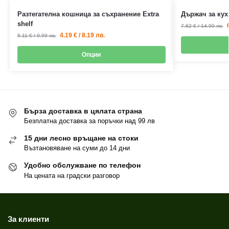
Разтегателна кошница за съхранение Extra
Държач за ку
shelf
7.62
€
/
14.90
лв.
4.19
€
/
8.19
лв.
5.11
€
/
9.99
лв.
Опции
Бърза доставка в цялата страна
Безплатна доставка за поръчки над 99 лв
15 дни лесно връщане на стоки
Възтановяване на суми до 14 дни
Удобно обслужване по телефон
На цената на градски разговор
За клиенти