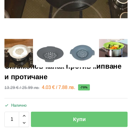
Разпродажба!
Силиконов капак против кипване
и протичане
4.03
€
/
7.88
лв.
13.29
€
/
25.99
лв.
-70%
Налично
Купи