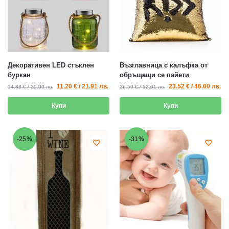
Декоративен LED стъклен
Възглавница с калъфка от
буркан
обръщащи се пайети
11.20
€
/
21.91
лв.
23.52
€
/
46.00
лв.
14.83
€
/
29.00
лв.
26.59
€
/
52.01
лв.
Купи
Купи
-25%
-31%