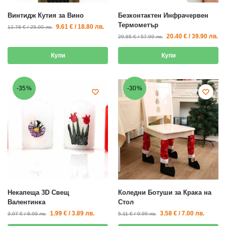
Винтидж Кутия за Вино
Безконтактен Инфрачервен
Термометър
9.61
€
/
18.80
лв.
12.78
€
/
25.00
лв.
20.40
€
/
39.90
лв.
29.65
€
/
57.99
лв.
Купи
Купи
-35%
-30%
Некапеща 3D Свещ
Коледни Ботуши за Крака на
Валентинка
Стол
1.99
€
/
3.89
лв.
3.58
€
/
7.00
лв.
3.07
€
/
6.00
лв.
5.11
€
/
9.99
лв.