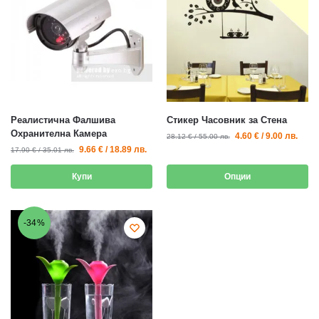
Реалистична Фалшива
Стикер Часовник за Стена
Охранителна Камера
4.60
€
/
9.00
лв.
28.12
€
/
55.00
лв.
9.66
€
/
18.89
лв.
17.90
€
/
35.01
лв.
Купи
Опции
-34%