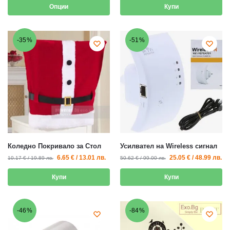
Опции
Купи
-35%
-51%
Коледно Покривало за Стол
Усилвател на Wireless сигнал
6.65
€
/
13.01
лв.
25.05
€
/
48.99
лв.
10.17
€
/
19.89
лв.
50.62
€
/
99.00
лв.
Купи
Купи
-46%
-84%