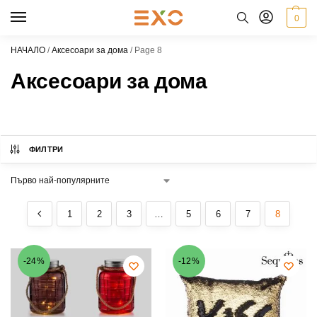
0
НАЧАЛО
/
Аксесоари за дома
/
Page 8
Аксесоари за дома
ФИЛТРИ
1
2
3
…
5
6
7
8
-24%
-12%