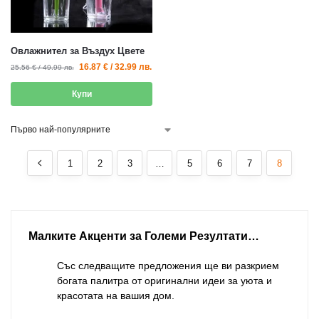
Овлажнител за Въздух Цвете
16.87
€
/
32.99
лв.
25.56
€
/
49.99
лв.
Купи
1
2
3
…
5
6
7
8
Малките Акценти за Големи Резултати…
Със следващите предложения ще ви разкрием
богата палитра от оригинални идеи за уюта и
красотата на вашия дом.